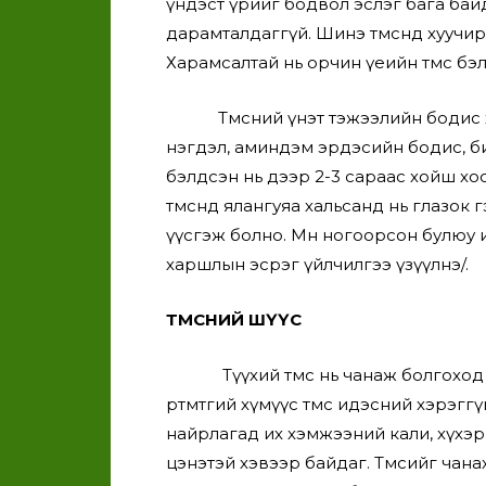
үндэст үрийг бодвол эслэг бага байд
дарамталдаггүй. Шинэ төмсөнд хуучир
Харамсалтай нь орчин үеийн төмс бэл
Төмсний үнэт тэжээлийн бодис хальс
нэгдэл, аминдэм эрдэсийн бодис, бич
бэлдсэн нь дээр 2-3 сараас хойш хо
төмсөнд ялангуяа хальсанд нь глазок
үүсгэж болно. Мөн ногоорсон булюу и
харшлын эсрэг үйлчилгээ үзүүлнэ/.
ТӨМСНИЙ ШҮҮС
Түүхий төмс нь чанаж болгоход
өртөмтгий хүмүүс төмс идэсний хэрэг
найрлагад их хэмжээний кали, хүхэр, 
цэнэтэй хэвээр байдаг. Төмсийг чана