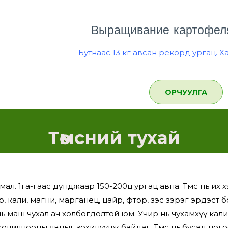
Выращивание картофел
Бутнаас 13 кг авсан рекорд ургац. Х
ОРЧУУЛГА
Төмсний тухай
амал. 1га-гаас дунджаар 150-200ц ургац авна. Төмс нь и
р, кали, магни, марганец, цайр, фтор, зэс зэрэг эрдэст
э нь маш чухал ач холбогдолтой юм. Учир нь чухамхүү кал
олилцооны явцыг зохицуулж байдаг. Төмс нь бусад ног