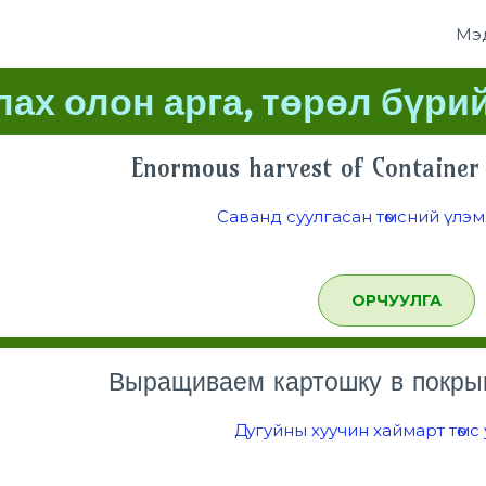
Мэ
лах олон арга, төрөл бүри
Enormous harvest of Container
Саванд суулгасан төмсний үлэм
ОРЧУУЛГА
Выращиваем картошку в покры
Дугуйны хуучин хаймарт төмс