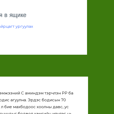
я в ящике
айрцагт ургуулах
х хэмжээний С аминдэм тэрчлэн РР ба
 бодис агуулна. Эрдэс бодисын 70
и л бие махбодоос хоолны давс, ус
оонуудыг бодвол хамгийн илчлэг нь