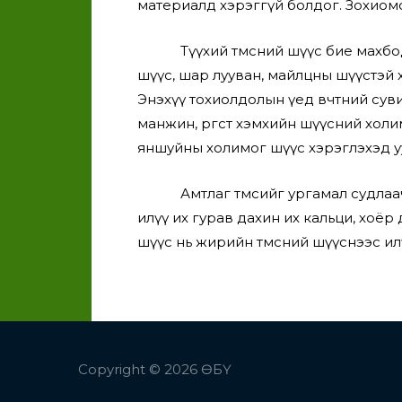
материалд хэрэггүй болдог. Зохиомол
Түүхий төмсний шүүс бие махбодыг 
шүүс, шар лууван, майлцны шүүстэй ха
Энэхүү тохиолдолын үед өвчтөний сув
манжин, өргөст хэмхийн шүүсний холим
яншуйны холимог шүүс хэрэглэхэд ууш
Амтлаг төмсийг ургамал судлаачид э
илүү их гурав дахин их кальци, хоёр 
шүүс нь жирийн төмсний шүүснээс ил
Copyright © 2026
ӨБҮ