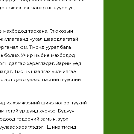
дөр тэжээллэг чанар нь нүүрс ус,
 махбодод тархана. Глюкозын
ажиллагаанд чухал шаардлагатай
ы ургамал юм. Төмсөнд уураг бага
 нь болно. Учир нь бие махбодод
ргөн дэлгэр хэрэглэдэг. Зарим үед
эдэг. Төмс нь шээлгэх үйлчилгээ
с эрт дээр үеээс төмсний шүүсний
нд их хэмжээний шинэ ногоо, түүхий
төсөөтэй үр дүнд хүрчээ. Бүдүүн
 ходоод гэдэсний замын, зүрх
уулаас хэрэглэдэг. Шинэ төмсөнд