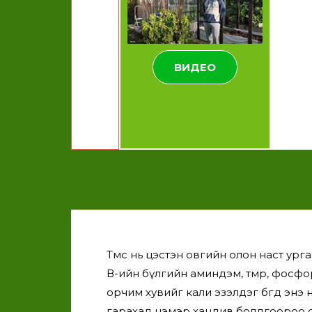
ВИДЕО
Төмс нь цэстэн овгийн олон наст ург
В-ийн бүлгийн аминдэм, төмөр, фосфо
орчим хувийг кали эзэлдэг бөгөөд эн
гарахад нэмэр хандив болдгоороо с