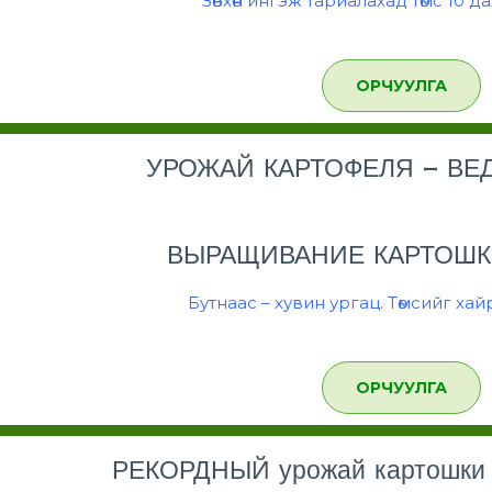
Зөвхөн ингэж тариалахад төмс 10 д
ОРЧУУЛГА
УРОЖАЙ КАРТОФЕЛЯ – ВЕД
ВЫРАЩИВАНИЕ КАРТОШК
Бутнаас – хувин ургац. Төмсийг хай
ОРЧУУЛГА
РЕКОРДНЫЙ урожай картошки –