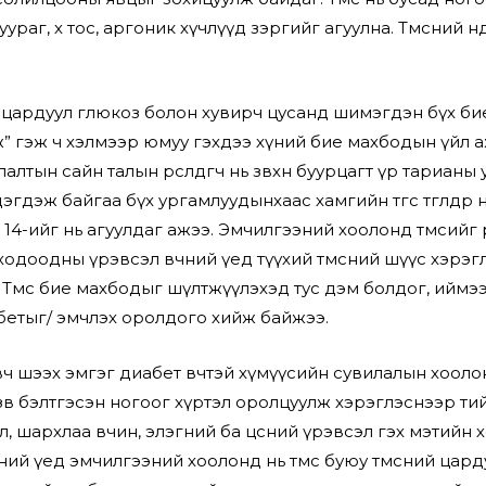
ураг, өөх тос, аргоник хүчлүүд зэргийг агуулна. Төмсний өн
ардуул глюкоз болон хувирч цусанд шимэгдэн бүх бие
ж” гэж ч хэлмээр юмуу гэхдээ хүний бие махбодын үйл 
гуулалтын сайн талын өрсөлдөгч нь зөвхөн буурцагт үр тариан
эгдэж байгаа бүх ургамлуудынхаас хамгийн төгс төгөлдөр
14-ийг нь агуулдаг ажээ. Эмчилгээний хоолонд төмсийг ө
одоодны үрэвсэл өвчний үед түүхий төмсний шүүс хэрэгл
 Төмс бие махбодыг шүлтжүүлэхэд тус дэм болдог, иймээ
бетыг/ эмчлэх оролдого хийж байжээ.
ч шээх эмгэг диабет өвчтэй хүмүүсийн сувилалын хооло
өв бэлтгэсэн ногоог хүртэл оролцуулж хэрэглэснээр тийм 
, шархлаа өвчин, элэгний ба цөсний үрэвсэл гэх мэтийн
ний үед эмчилгээний хоолонд нь төмс буюу төмсний цард