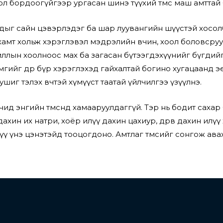
 бордоогүйгээр ургасан шинэ түүхий төмс маш амттай бө
сайн цэвэрлэдэг ба шар луувангийн шүүстэй хосолбол
мт хольж хэрэглэвэл мэдрэлийн өвчин, хоол боловсруулал
иллын хоолноос мах ба загасан бүтээгдэхүүнийг бүгдийг 
гийг өдөр бүр хэрэглэхэд гайхалтай богино хугацаанд эерэ
иг тэлэх өвчтэй хүмүүст таатай үйлчилгээ үзүүлнэ.
нгийн төмсөнд хамааруулдаггүй. Тэр нь бодит сахар ба
дахин их натри, хоёр илүү дахин цахиур, дөрөв дахин илү
үү үнэ цэнэтэйд тооцогдоно. Амтлаг төмсийг сонгож ава