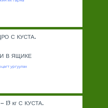
ахин их гарна
РО С КУСТА.
И В ЯЩИКЕ
рцагт ургуулах
 13 кг С КУСТА.