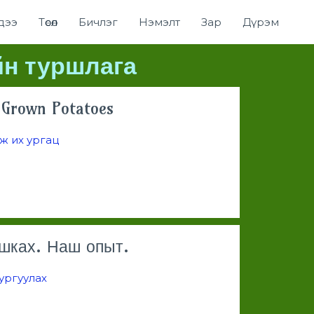
дээ
Төсөл
Бичлэг
Нэмэлт
Зар
Дүрэм
йн туршлага
 Grown Potatoes
ж их ургац
шках. Наш опыт.
 ургуулах