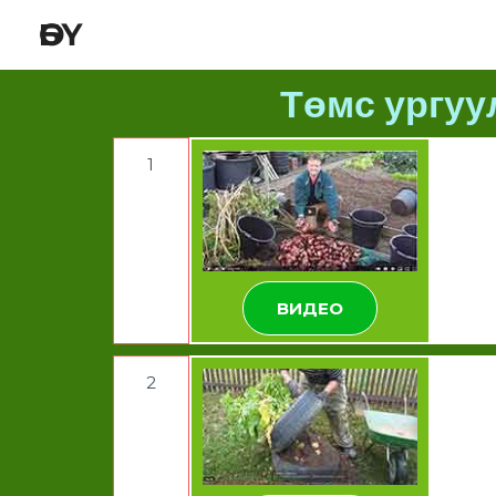
ӨБҮ
Төмс ургуу
1
ВИДЕО
2