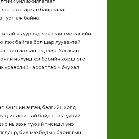
лгөөний үйл ажиллагааг
 хэсгээр тархан байрлана.
аг устгаж байна.
стай нь ууранд чанасан төмс калийн
гэх гэж байгаа бол шар луувантай
эн татгалзсан нь дээр. Ургасан
алонин нь хүнд хэлбэрийн хордлого
ь үрэвслийн эсрэг тэр ч бүү хэл
Өнгөний өвчтэй, бэлгийн хөөрөлд
ахад их ашигтай байдаг нь түүний
нь зөвхөн түүхий төмсөнд л үнэ
өгдсөнөөр, бие махбодын барилгын