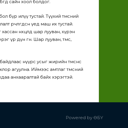
гөөд сайн хоол болдог.
 бүр илүү тустай. Түүхий төмсний
т өөрчлөгдсөн үед маш их тустай.
хассан нөхцөлд шар лууван, хүрэн
г үр дүн өгнө. Шар лууван, төмс,
йдлаас нүүрс усыг жирийн төмснөөс
ү хлор агуулна. Иймээс амтлаг төмсний
хдаа анхааралтай байх хэрэгтэй.
Powered by
ӨБҮ