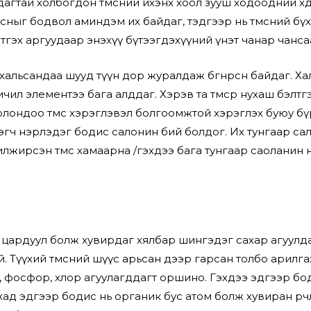
агтай холбогдон төмсний ихэнх хоол зууш ходоодний хөдө
сныг бодвол аминдэм их байдаг, тэдгээр нь төмсний бүх
тгэх аргуудаар энэхүү бүтээгдэхүүний үнэт чанар чанса
андаа шууд түүн дор журалдаж бөөгнөрсөн байдаг. Халь
ил элементээ бага алддаг. Хэрэв та төмсөөр нухаш бэлт
олондоо төмс хэрэглэвэл болгоомжтой хэрэглэх буюу бүр
 гэгч нэрлэдэг бодис салонин бий болдог. Их тунгаар с
лжирсэн төмс хамаарна /гэхдээ бага тунгаар саоланин н
 цардуул болж хувирдаг хялбар шингэдэг сахар агуулдаг. 
гүй. Түүхий төмсний шүүс арьсан дээр гарсан толбо арилг
фосфор, хлор агуулагддагт оршино. Гэхдээ эдгээр бодис 
хад эдгээр бодис нь органик бус атом болж хувиран өөрчл