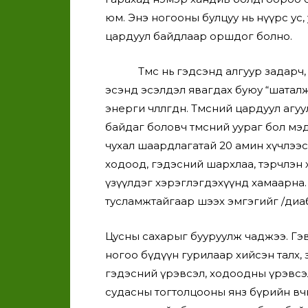
юм. Энэ ногооны булцуу нь нүүрс ус, у
цардуул байдлаар оршдог болно.
Төмс нь гэдсэнд алгуур задарч, ц
эсэнд эсэлдэл явагдах буюу “шатал
энерги чөлөөлөгдөнө. Төмсний цардуул а
байдаг боловч төмсний уураг бол мэд
чухал шаардлагатай 20 амин хүчлээс 
ходоод, гэдэсний шархлаа, тэрчлэн х
үзүүлдэг хэрэглэгдэхүүнд хамаарна.
тусламжтайгаар шээх эмгэгийг /диа
Цусны сахарыг бууруулж чаджээ. Гэв
ногоо бүдүүн гурилаар хийсэн талх, з
гэдэсний үрэвсэл, ходоодны үрэвсэл
судасны тогтолцооны янз бүрийн өвч