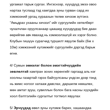
ургамал тарьж сургах. Ингэснээр, хүүхдүүд эмээ овоо
нартаа туслаад тэд хамтдаа зуны гурван сард их
хэмжээний ургац хураахын төлөө хичээж зүтгэнэ.
“Амьдрах ухааны хичээл”-ийг сургуулийн хөтөлбөрт
чухалчлан оруулсанаар цаашид хүүхдүүдэд бие даан
өөрийгөө авч явахад нь хэмжээлэшгүй их хэрэг болно.
Клубын гишүүн сурагчид туршилт явуулж байх (6м х
10м) хэмжээний хүлэмжийг сургуулийн дэргэд барьж
өгнө.
4/ Сумын
эмнэлэг болон эмэгтэйчүүдийн
зөвлөлтэй
хамтран зохих хөрөнгийг гаргаад аль нэг
хоолны газартай гэрээ байгуулсаны үндсэн дээр тэнд
нь жимс ногоог хатааж давслах, даршилж нөөшлөх,
мөн амтат зууш, сувиллын болон бага насны хүүхдийн
хоол бэлтгэлийн сургалтыг тогтмол явуулах
5/
Эрчүүдэд
өвөл зуны хүлэмж барих, хашаандаа