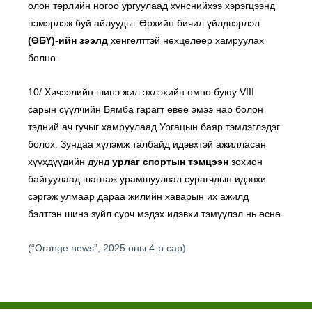
олон төрлийн ногоо ургуулаад хүнснийхээ хэрэгцээнд
нэмэрлэж буй айлуудыг Өрхийн бичил үйлдвэрлэл
(ӨБҮ)-ийн зээлд
хөнгөлттэй нөхцөлөөр хамруулах
болно.
10/ Хичээлийн шинэ жил эхлэхийн өмнө буюу VIII
сарын сүүлчийн Бямба гарагт өвөө эмээ нар болон
тэдний ач гучыг хамруулаад Ургацын баяр тэмдэглэдэг
болох. Зундаа хүлэмж талбайд идэвхтэй ажилласан
хүүхдүүдийн дунд
урлаг спортын тэмцээн
зохион
байгуулаад шагнаж урамшуулвал сурагчдын идэвхи
сэргэж улмаар дараа жилийн хаварын их ажилд
бэлтгэн шинэ зүйл сурч мэдэх идэвхи тэмүүлэл нь өснө.
(“Orange news”, 2025 оны 4-р сар)