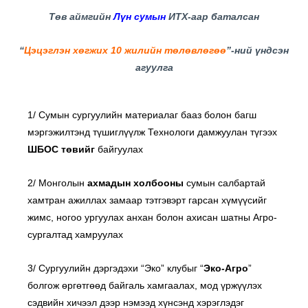
Төв аймгийн
Лүн сумын
ИТХ-аар баталсан
“
Цэцэглэн хөгжих 10 жилийн төлөвлөгөө
”-ний үндсэн
агуулга
1/ Сумын сургуулийн материалаг бааз болон багш
мэргэжилтэнд түшиглүүлж Технологи дамжуулан түгээх
ШБОС төвийг
байгуулах
2/ Монголын
ахмадын холбооны
сумын салбартай
хамтран ажиллах замаар тэтгэвэрт гарсан хүмүүсийг
жимс, ногоо ургуулах анхан болон ахисан шатны Агро-
сургалтад хамруулах
3/ Сургуулийн дэргэдэхи “Эко” клубыг “
Эко-Агро
”
болгож өргөтгөөд байгаль хамгаалах, мод үржүүлэх
сэдвийн хичээл дээр нэмээд хүнсэнд хэрэглэдэг