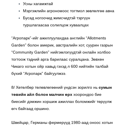
Усны хагамжтай
Мэргэжлийн агрономоос тогтмол зөвлөлгөө авна
Бусад ногоочид жимсчидтэй тэргүүн
туршлагаасаа солилцож хуваалцах
“Агропарк”-ийг ажиллуулахдаа английн “Allotments
Garden” болон америк, австралийн хот, суурин газрын
“Community Garden” нийгэмлэгүүдтэй онлайн холбоо
тогтоож тэдний арга барилаас суралцана. Зөвхөн
Чикаго хотын ойр хавьд гэхэд л 600 нийтийн талбай
бүхий “Агропарк” байгуулжээ.
8/ Хөтөлбөр төлөвлөгөөний үндсэн зорилго нь
сумын
төвийн айл болон малчин өрх
хоорондоо бие
биесийг дэмжин хоршиж ажиллах боломжийг төрүүлж
өгч байгаад оршино.
Швейцар, Германы фермерүүд 1980-аад оноос хотын