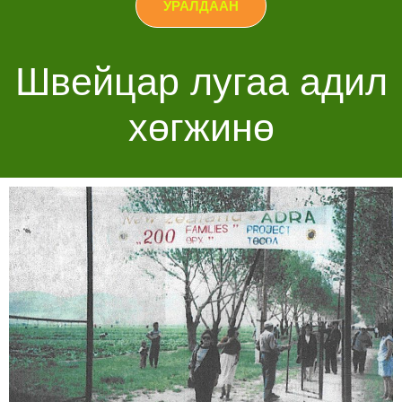
УРАЛДААН
Швейцар лугаа адил
хөгжинө