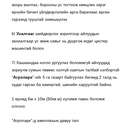
зоорь малтах, борооны ус тогтоож нөөцлөх зэрэг
өрхийн бичил үйлдвэрлэлийн арга барилаас өргөн
хүрээнд тууштай эзэмшүүлэх
6/
Усалгааг
шийдвэрлэх зорилгоор айлуудын
захиалгаар ус зөөж савыг нь дүүргэж өгдөг цистер
машинтай болох
7/ Хашаандаа ногоо ургуулах боломжгүй айлуудад
зориулж сумын төвөөс холгүй хамтын талбай хэлбэртэй
“
Агропарк
”-ийг 5 га газарт байгуулах бөгөөд 2 талд нь
худаг гаргах ба камертай, шөнийн харуултай байна.
1 өрхөд 6м х 10м (60кв.м) хүлэмж тавих боломж
олгоно.
“Агропарк”-д ажиллахын давуу тал: