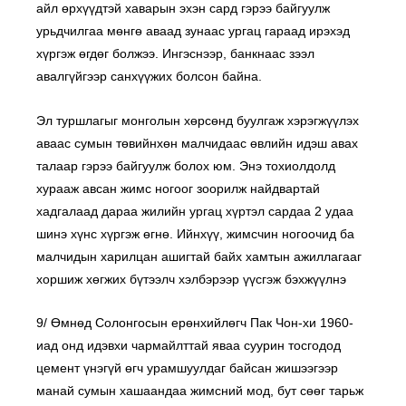
айл өрхүүдтэй хаварын эхэн сард гэрээ байгуулж
урьдчилгаа мөнгө аваад зунаас ургац гараад ирэхэд
хүргэж өгдөг болжээ. Ингэснээр, банкнаас зээл
авалгүйгээр санхүүжих болсон байна.
Эл туршлагыг монголын хөрсөнд буулгаж хэрэгжүүлэх
аваас сумын төвийнхөн малчидаас өвлийн идэш авах
талаар гэрээ байгуулж болох юм. Энэ тохиолдолд
хурааж авсан жимс ногоог зоорилж найдвартай
хадгалаад дараа жилийн ургац хүртэл сардаа 2 удаа
шинэ хүнс хүргэж өгнө. Ийнхүү, жимсчин ногоочид ба
малчидын харилцан ашигтай байх хамтын ажиллагааг
хоршиж хөгжих бүтээлч хэлбэрээр үүсгэж бэхжүүлнэ
9/ Өмнөд Солонгосын ерөнхийлөгч Пак Чон-хи 1960-
иад онд идэвхи чармайлттай яваа суурин тосгодод
цемент үнэгүй өгч урамшуулдаг байсан жишээгээр
манай сумын хашаандаа жимсний мод, бут сөөг тарьж