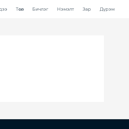
дээ
Төсөл
Бичлэг
Нэмэлт
Зар
Дүрэм