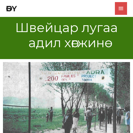
ӨБҮ
Швейцар лугаа
адил хөгжинө