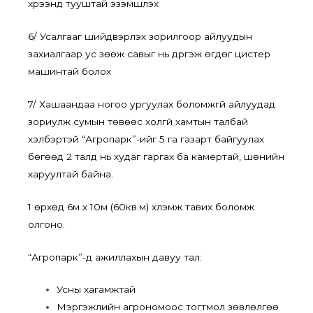
хүрээнд тууштай эзэмшүүлэх
6/ Усалгааг шийдвэрлэх зорилгоор айлуудын
захиалгаар ус зөөж савыг нь дүүргэж өгдөг цистер
машинтай болох
7/ Хашаандаа ногоо ургуулах боломжгүй айлуудад
зориулж сумын төвөөс холгүй хамтын талбай
хэлбэртэй “Агропарк”-ийг 5 га газарт байгуулах
бөгөөд 2 талд нь худаг гаргах ба камертай, шөнийн
харуултай байна.
1 өрхөд 6м х 10м (60кв.м) хүлэмж тавих боломж
олгоно.
“Агропарк”-д ажиллахын давуу тал:
Усны хагамжтай
Мэргэжлийн агрономоос тогтмол зөвлөлгөө