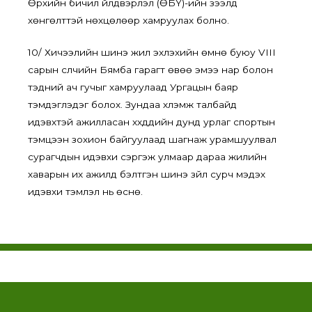
Өрхийн бичил үйлдвэрлэл (ӨБҮ)-ийн зээлд
хөнгөлттэй нөхцөлөөр хамруулах болно.
10/ Хичээлийн шинэ жил эхлэхийн өмнө буюу VIII
сарын сүүлчийн Бямба гарагт өвөө эмээ нар болон
тэдний ач гучыг хамруулаад Ургацын баяр
тэмдэглэдэг болох. Зундаа хүлэмж талбайд
идэвхтэй ажилласан хүүхдүүдийн дунд урлаг спортын
тэмцээн зохион байгуулаад шагнаж урамшуулвал
сурагчдын идэвхи сэргэж улмаар дараа жилийн
хаварын их ажилд бэлтгэн шинэ зүйл сурч мэдэх
идэвхи тэмүүлэл нь өснө.