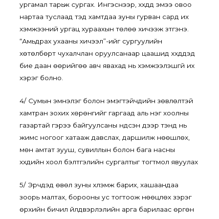
ургамал тарьж сургах. Ингэснээр, хүүхдүүд эмээ овоо
нартаа туслаад тэд хамтдаа зуны гурван сард их
хэмжээний ургац хураахын төлөө хичээж зүтгэнэ.
“Амьдрах ухааны хичээл”-ийг сургуулийн
хөтөлбөрт чухалчлан оруулсанаар цаашид хүүхдүүдэд
бие даан өөрийгөө авч явахад нь хэмжээлэшгүй их
хэрэг болно.
4/ Сумын эмнэлэг болон эмэгтэйчүүдийн зөвлөлтэй
хамтран зохих хөрөнгийг гаргаад аль нэг хоолны
газартай гэрээ байгуулсаны үндсэн дээр тэнд нь
жимс ногоог хатааж давслах, даршилж нөөшлөх,
мөн амтат зууш, сувиллын болон бага насны
хүүхдийн хоол бэлтгэлийн сургалтыг тогтмол явуулах
5/ Эрчүүдэд өвөл зуны хүлэмж барих, хашаандаа
зоорь малтах, борооны ус тогтоож нөөцлөх зэрэг
өрхийн бичил үйлдвэрлэлийн арга барилаас өргөн