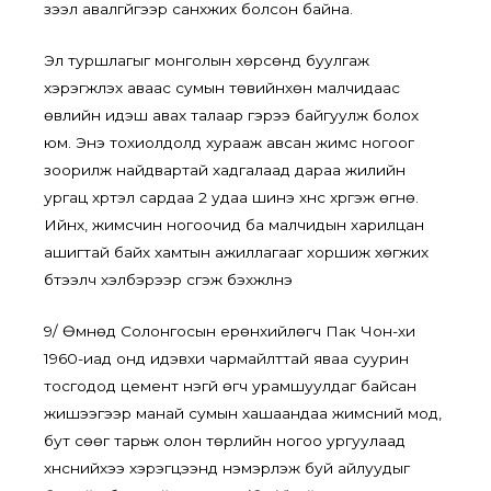
зээл авалгүйгээр санхүүжих болсон байна.
Эл туршлагыг монголын хөрсөнд буулгаж
хэрэгжүүлэх аваас сумын төвийнхөн малчидаас
өвлийн идэш авах талаар гэрээ байгуулж болох
юм. Энэ тохиолдолд хурааж авсан жимс ногоог
зоорилж найдвартай хадгалаад дараа жилийн
ургац хүртэл сардаа 2 удаа шинэ хүнс хүргэж өгнө.
Ийнхүү, жимсчин ногоочид ба малчидын харилцан
ашигтай байх хамтын ажиллагааг хоршиж хөгжих
бүтээлч хэлбэрээр үүсгэж бэхжүүлнэ
9/ Өмнөд Солонгосын ерөнхийлөгч Пак Чон-хи
1960-иад онд идэвхи чармайлттай яваа суурин
тосгодод цемент үнэгүй өгч урамшуулдаг байсан
жишээгээр манай сумын хашаандаа жимсний мод,
бут сөөг тарьж олон төрлийн ногоо ургуулаад
хүнснийхээ хэрэгцээнд нэмэрлэж буй айлуудыг