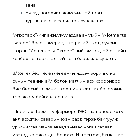
авна
Бусад ногоочид жимсчидтэй тэргүүн
туршлагаасаа солилцож хуваалцах
“Агропарк”-ийг ажиллуулахдаа английн “Allotments
Garden” болон америк, австралийн хот, суурин
газрын “Community Garden” нийгэмлэгүүдтэй онлайн
холбоо тогтоож тэдний арга барилаас суралцана.
8/ Хөтөлбөр төлөвлөгөөний үндсэн зорилго нь
сумын төвийн айл болон малчин өрх хоорондоо
бие биесийг дэмжин хоршиж ажиллах боломжийг
төрүүлж өгч байгаад оршино.
Швейцар, Германы фермерүүд 1980-аад оноос хотын
айл өрхүүдтэй хаварын эхэн сард гэрээ байгуулж
урьдчилгаа мөнгө аваад зунаас ургац гараад
ирэхэд хүргэж өгдөг болжээ. Ингэснээр, банкнаас