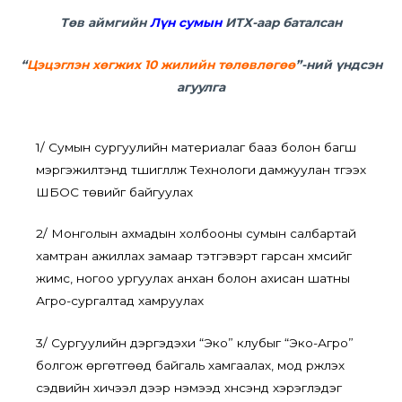
Төв аймгийн
Лүн сумын
ИТХ-аар баталсан
“
Цэцэглэн хөгжих 10 жилийн төлөвлөгөө
”-ний үндсэн
агуулга
1/ Сумын сургуулийн материалаг бааз болон багш
мэргэжилтэнд түшиглүүлж Технологи дамжуулан түгээх
ШБОС төвийг байгуулах
2/ Монголын ахмадын холбооны сумын салбартай
хамтран ажиллах замаар тэтгэвэрт гарсан хүмүүсийг
жимс, ногоо ургуулах анхан болон ахисан шатны
Агро-сургалтад хамруулах
3/ Сургуулийн дэргэдэхи “Эко” клубыг “Эко-Агро”
болгож өргөтгөөд байгаль хамгаалах, мод үржүүлэх
сэдвийн хичээл дээр нэмээд хүнсэнд хэрэглэдэг