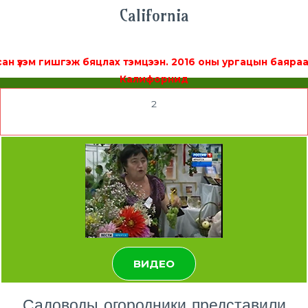
California
сан үзэм гишгэж бяцлах тэмцээн. 2016 оны ургацын баяраа
Калифорнид
2
ВИДЕО
Садоводы огородники представили