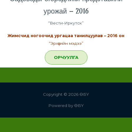
урожай – 2016
“Вести-Иркутск”
Жимсчид ногоочид ургацаа танилцуулав – 2016 он
“Эрхүүгийн мэдээ”
ОРЧУУЛГА
Copyright © 2026
ӨБҮ
Powered by
ӨБҮ